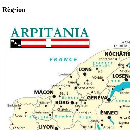
Règ·ion